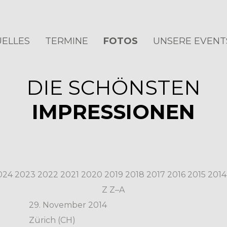
ELLES
TERMINE
FOTOS
UNSERE EVENT
DIE SCHÖNSTEN
IMPRESSIONEN
024
2023
2022
2021
2020
2019
2018
2017
2016
2015
2014
Z
Z–A
29. November 2014
Zürich (CH)