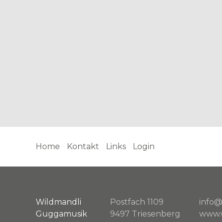
Home
Kontakt
Links
Login
Wildmandli
Postfach 1109
info@
Guggamusik
9497 Triesenberg
www.w