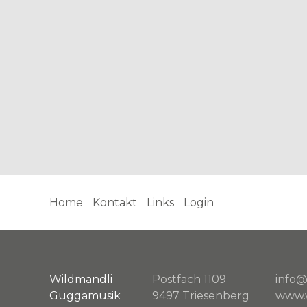
Home
Kontakt
Links
Login
Wildmandli
Postfach 1109
info@
Guggamusik
9497 Triesenberg
www.w