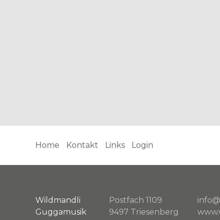
Home
Kontakt
Links
Login
Wildmandli
Postfach 1109
info@
Guggamusik
9497 Triesenberg
www.w