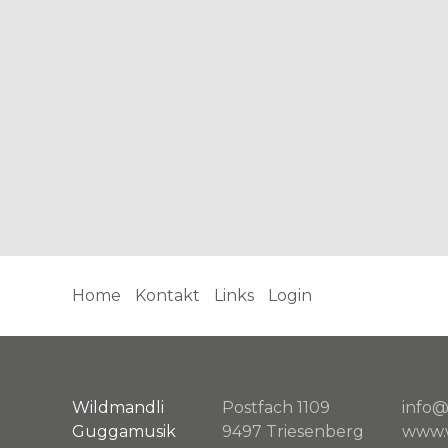
Home
Kontakt
Links
Login
Wildmandli
Postfach 1109
info@
Guggamusik
9497 Triesenberg
www.w