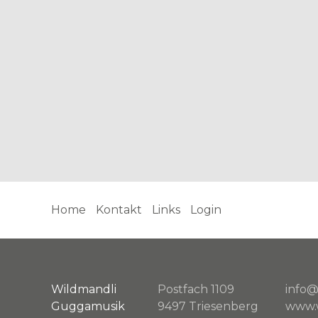
Home
Kontakt
Links
Login
Wildmandli
Postfach 1109
info@
Guggamusik
9497 Triesenberg
www.w