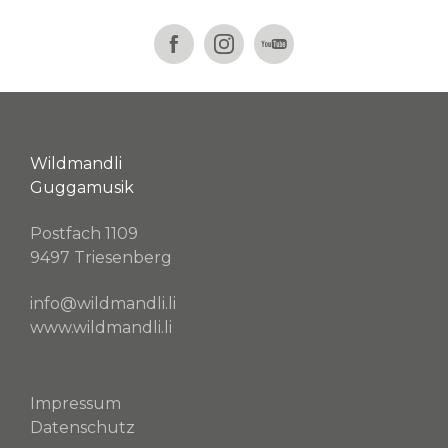
Wildmandli
Guggamusik
Postfach 1109
9497 Triesenberg
info@wildmandli.li
www.wildmandli.li
Impressum
Datenschutz