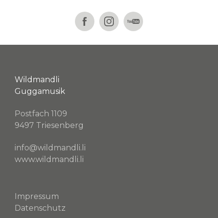
Wildmandli
Guggamusik
Postfach 1109
9497 Triesenberg
info@wildmandli.li
www.wildmandli.li
Impressum
Datenschutz