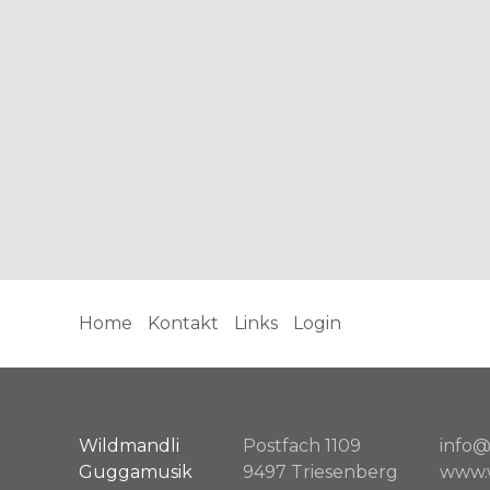
Home
Kontakt
Links
Login
Wildmandli
Postfach 1109
info@
Guggamusik
9497 Triesenberg
www.w