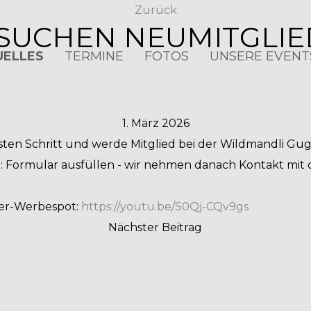
Zurück
SUCHEN NEUMITGLIED
UELLES
TERMINE
FOTOS
UNSERE EVENT
1. März 2026
ten Schritt und werde Mitglied bei der Wildmandli Gu
: Formular ausfüllen - wir nehmen danach Kontakt mit d
er-Werbespot:
https://youtu.be/S0Qj-CQv9gs
Nächster Beitrag