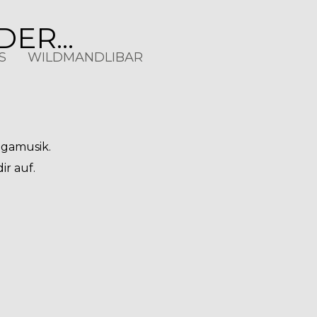
ER...
S
WILDMANDLIBAR
ggamusik.
ir auf.