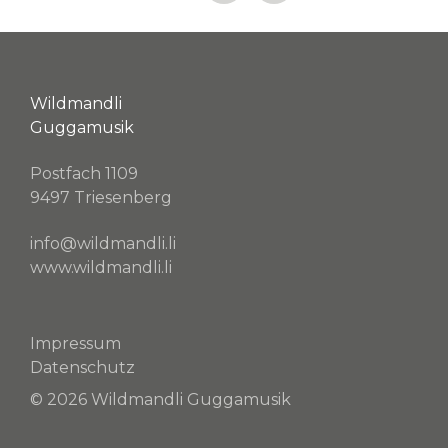
Wildmandli
Guggamusik
Postfach 1109
9497 Triesenberg
info@wildmandli.li
www.wildmandli.li
Impressum
Datenschutz
© 2026 Wildmandli Guggamusik