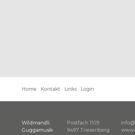
Home
Kontakt
Links
Login
Wildmandli
Postfach 1109
info@
Guggamusik
9497 Triesenberg
www.w