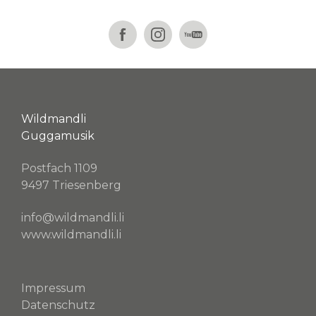
Wildmandli
Guggamusik
Postfach 1109
9497 Triesenberg
info@wildmandli.li
www.wildmandli.li
Impressum
Datenschutz