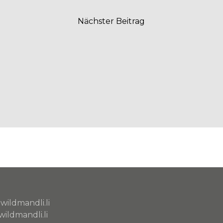
Nächster Beitrag
wildmandli.li
ildmandli.li