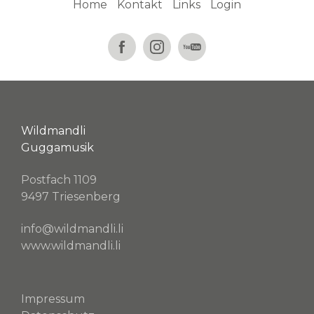
Home
Kontakt
Links
Login
Wildmandli
Guggamusik
Postfach 1109
9497 Triesenberg
info@wildmandli.li
www.wildmandli.li
Impressum