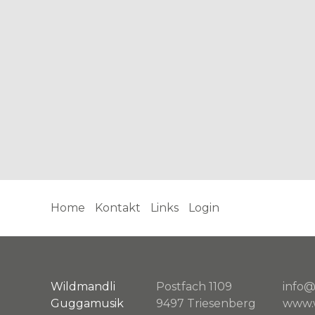
Home
Kontakt
Links
Login
Wildmandli
Postfach 1109
info@
Guggamusik
9497 Triesenberg
www.w